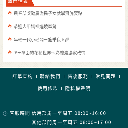
熱門情報
農業部獎勵農漁民子女就學實施要點
恭迎大甲媽祖遶境聖駕
年輕一代小老闆－施秉良👨‍🌾
⛱️☂️傘面的花花世界～彩繪濃濃家政情
訂單查詢
聯絡我們
售後服務
常見問題
使用條款
隱私權聲明
客服時間
信用部周一至周五 08:00~16:00
其他部門周一至周五 08:00~17:00