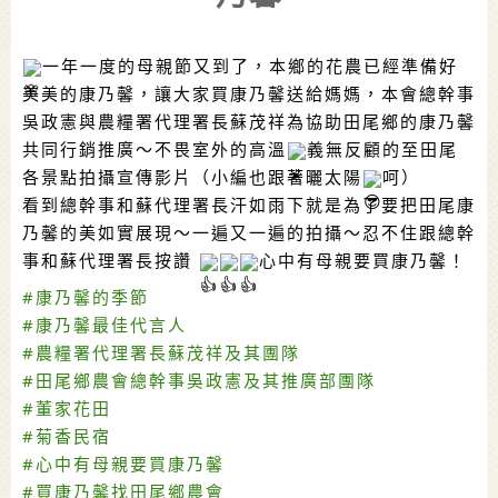
一年一度的母親節又到了，本鄉的花農已經準備好
美美的康乃馨，讓大家買康乃馨送給媽媽，本會總幹事
吳政憲與農糧署代理署長蘇茂祥為協助田尾鄉的康乃馨
共同行銷推廣～不畏室外的高溫
義無反顧的至田尾
各景點拍攝宣傳影片（小編也跟著曬太陽
呵）
看到總幹事和蘇代理署長汗如雨下就是為了要把田尾康
乃馨的美如實展現～一遍又一遍的拍攝～忍不住跟總幹
事和蘇代理署長按讚 
心中有母親要買康乃馨！
#康乃馨的季節
#康乃馨最佳代言人
#農糧署代理署長蘇茂祥及其團隊
#田尾鄉農會總幹事吳政憲及其推廣部團隊
#董家花田
#菊香民宿
#心中有母親要買康乃馨
#買康乃馨找田尾鄉農會