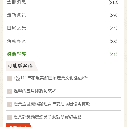
全部消息
（212）
最新資訊
（89）
田尾之光
（44）
活動專區
（38）
媒體報導
（41）
可能感興趣
꧁111年花現美好田尾產業文化活動꧂
溫馨的五月即將到來💕
農業金融機構辦理青年安居購屋優惠貸款
農業部獎勵農漁民子女就學實施要點