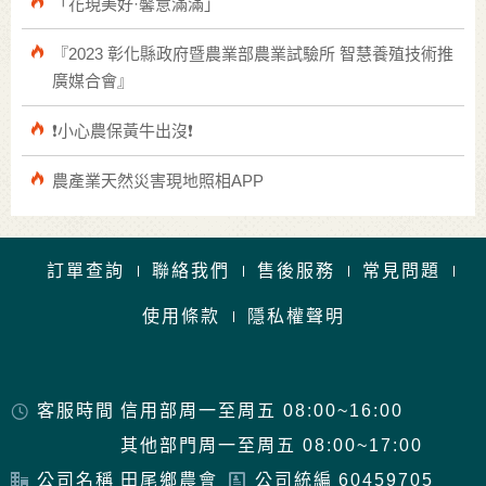
「花現美好·馨意滿滿」
『2023 彰化縣政府暨農業部農業試驗所 智慧養殖技術推
廣媒合會』
❗️小心農保黃牛出沒❗️
農產業天然災害現地照相APP
訂單查詢
聯絡我們
售後服務
常見問題
使用條款
隱私權聲明
客服時間
信用部周一至周五 08:00~16:00
其他部門周一至周五 08:00~17:00
公司名稱
田尾鄉農會
公司統編
60459705