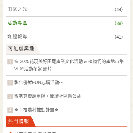
田尾之光
（44）
活動專區
（38）
媒體報導
（41）
可能感興趣
🌸 2025花現美好田尾產業文化活動 & 植物們的產地市集
VI 🌸活動花絮 影片
彰化優鮮FUN心購活動～
敬老尊賢慶重陽，關環社區樂公益
🍀幸福農村推動計畫🍀
熱門情報