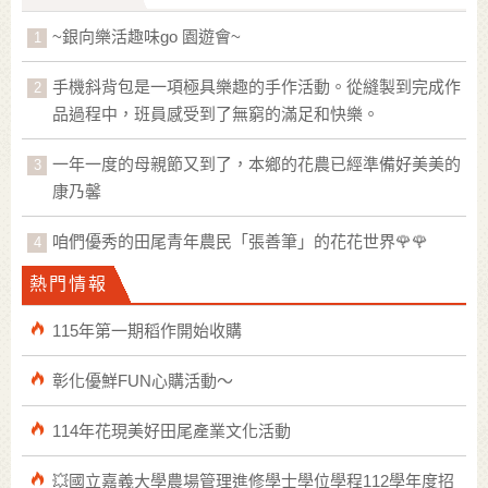
~銀向樂活趣味go 園遊會~
手機斜背包是一項極具樂趣的手作活動。從縫製到完成作
品過程中，班員感受到了無窮的滿足和快樂。
一年一度的母親節又到了，本鄉的花農已經準備好美美的
康乃馨
咱們優秀的田尾青年農民「張善筆」的花花世界🌹🌹
熱門情報
115年第一期稻作開始收購
彰化優鮮FUN心購活動～
114年花現美好田尾產業文化活動
💥國立嘉義大學農場管理進修學士學位學程112學年度招