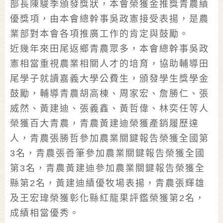
部長陳駿季頒發獎狀，本會榮獲金推獎青農績
優獎項，由本會總幹事吳政憲接受表揚，是農
業部對本會各項推廣工作的肯定與鼓勵。
近幾年來田尾返鄉青農眾多，本會總幹事吳政
憲相當重視農業相關人才的培育，協助輔導田
尾學子就讀嘉義大學公費生，頒發學生獎學金
鼓勵，輔導青農胡高棟、周家宏、詹勝仁、張
威然、黃建迪、張義鑫、黃哲偉、林奕任等人
榮獲百大青農，青農黃建迪榮獲產銷履歷達
人，青農張勝哲參加農業關鍵報告榮獲全國第
3名，青農張善筆參加農業關鍵報告榮獲全國
第3名，青農黃建迪參加農業關鍵報告榮獲全
縣第2名，黃建迪績優牧場表揚，青農張輝雄
及王宏瑋榮獲彰化縣紅龍果評鑑榮獲第2名，
成績相當優秀。