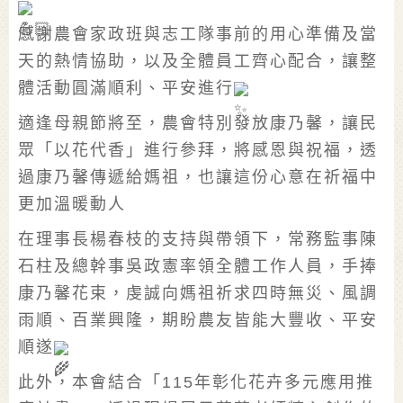
感謝農會家政班與志工隊事前的用心準備及當
天的熱情協助，以及全體員工齊心配合，讓整
體活動圓滿順利、平安進行
適逢母親節將至，農會特別發放康乃馨，讓民
眾「以花代香」進行參拜，將感恩與祝福，透
過康乃馨傳遞給媽祖，也讓這份心意在祈福中
更加溫暖動人
在理事長楊春枝的支持與帶領下，常務監事陳
石柱及總幹事吳政憲率領全體工作人員，手捧
康乃馨花束，虔誠向媽祖祈求四時無災、風調
雨順、百業興隆，期盼農友皆能大豐收、平安
順遂
此外，本會結合「115年彰化花卉多元應用推