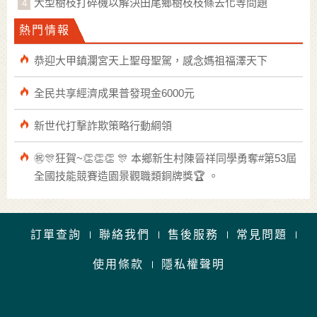
大型樹枝打碎機以解決田尾鄉樹枝枝條去化等問題
熱門情報
恭迎大甲鎮瀾宮天上聖母聖駕，感念媽祖福澤天下
全民共享經濟成果普發現金6000元
新世代打擊詐欺策略行動綱領
㊗🎊狂賀~👏👏👏 🎊 本鄉新生村陳晉祥同學勇奪#第53屆
全國技能競賽造園景觀職類銅牌獎🏆 。
訂單查詢
聯絡我們
售後服務
常見問題
使用條款
隱私權聲明