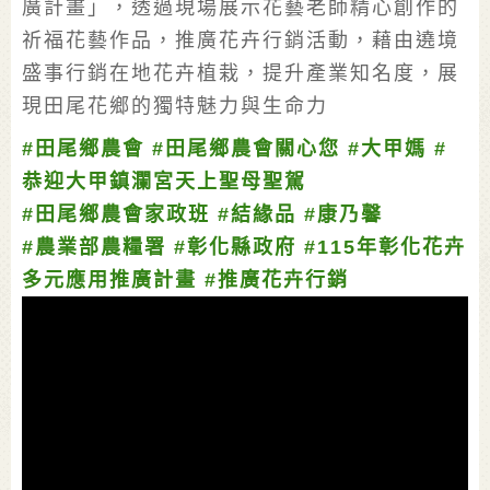
廣計畫」，透過現場展示花藝老師精心創作的
祈福花藝作品，推廣花卉行銷活動，藉由遶境
盛事行銷在地花卉植栽，提升產業知名度，展
現田尾花鄉的獨特魅力與生命力
#田尾鄉農會
#田尾鄉農會關心您
#大甲媽
#
恭迎大甲鎮瀾宮天上聖母聖駕
#田尾鄉農會家政班
#結緣品
#康乃馨
#農業部農糧署
#彰化縣政府
#115年彰化花卉
多元應用推廣計畫
#推廣花卉行銷