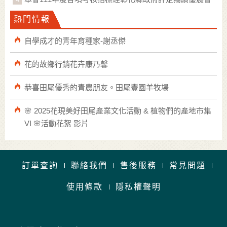
熱門情報
自學成才的青年育種家-謝丞傑
花的故鄉行銷花卉康乃馨
恭喜田尾優秀的青農朋友。田尾豐園羊牧場
🌸 2025花現美好田尾產業文化活動 & 植物們的產地市集
VI 🌸活動花絮 影片
訂單查詢
聯絡我們
售後服務
常見問題
使用條款
隱私權聲明